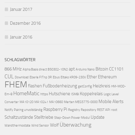
Januar 2017
Dezember 2016
Januar 2016
SCHLAGWÖRTER
866 MHz
apt
Bitcoin
CC1101
Alpha Basis direct B50302-10N2
Arduino Nano
CUL
Ether
Ethereum
Download
Eberle FITnp 3R
Ebus
Eltako KR09-230V
FHEM
flashen
Fußbodenheizung
Heizkreis
getConfig
HM-MOD-
HomeMatic
Hutschiene
Koppelrelais
Em-8
https
ISM8i
Logic Level
Mobile Alerts
Converter
MA10120
MA10241
MA10660
Merten MEG5775-0000
Raspberry Pi
Notify
Pairing unvollständig
Registry
Repository
REST API
root
Schaltzustände
Stelltriebe
Update
Step-Down Power Modul
Überwachung
Wolf
Wandthermostate
Wind Sensor