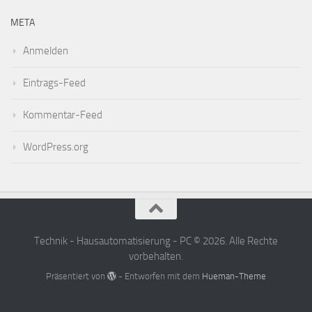
META
Anmelden
Eintrags-Feed
Kommentar-Feed
WordPress.org
Technik - Hausautomatisierung - PC © 2026. Alle Rechte
vorbehalten.
Präsentiert von
- Entworfen mit dem
Hueman-Theme