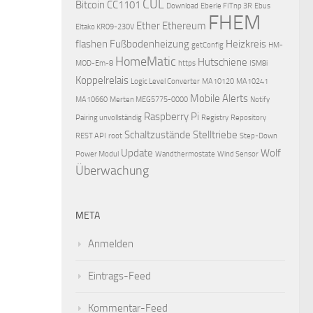
CUL
Bitcoin
CC1101
Download
Eberle FITnp 3R
Ebus
FHEM
Ether
Ethereum
Eltako KR09-230V
flashen
Fußbodenheizung
Heizkreis
getConfig
HM-
HomeMatic
Hutschiene
MOD-Em-8
https
ISM8i
Koppelrelais
Logic Level Converter
MA10120
MA10241
Mobile Alerts
MA10660
Merten MEG5775-0000
Notify
Raspberry Pi
Pairing unvollständig
Registry
Repository
Schaltzustände
Stelltriebe
REST API
root
Step-Down
Update
Wolf
Power Modul
Wandthermostate
Wind Sensor
Überwachung
META
Anmelden
Eintrags-Feed
Kommentar-Feed