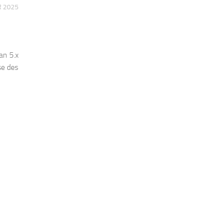
R 2025
an 5.x
se des