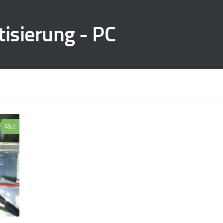
isierung - PC
2