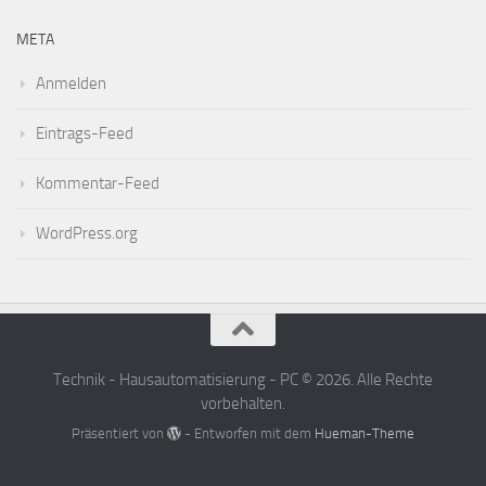
META
Anmelden
Eintrags-Feed
Kommentar-Feed
WordPress.org
Technik - Hausautomatisierung - PC © 2026. Alle Rechte
vorbehalten.
Präsentiert von
- Entworfen mit dem
Hueman-Theme