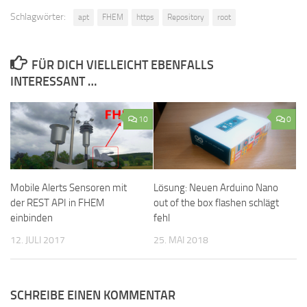
Schlagwörter:
apt
FHEM
https
Repository
root
FÜR DICH VIELLEICHT EBENFALLS
INTERESSANT …
10
0
Mobile Alerts Sensoren mit
Lösung: Neuen Arduino Nano
der REST API in FHEM
out of the box flashen schlägt
einbinden
fehl
12. JULI 2017
25. MAI 2018
SCHREIBE EINEN KOMMENTAR