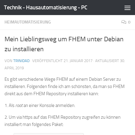
Technik - Hausautomatisierung - PC
Zum Inhalt springen
HEIMAUTOMATISIERUNG
0
Mein Lieblingsweg um FHEM unter Debian
zu installieren
VON
TRINIDAD
· VERÖFFENTLICHT
21. JANUAR 2017
· AKTUALISIERT
30.
APRIL 2019
Es gibt verschiedene Wege FHEM auf einem Debian Server zu
installieren. Folgenden finde ich am schönsten, da man so FHEM
direkt aus dem FHEM Repository installieren kann:
1. Als
root
an einer Konsole anmelden.
2. Um via https auf das FHEM Repository zugreifen zu können
installiert man folgendes Paket: