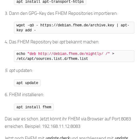
apt install apt-transport-https
3. Dann den GPG-Key des FHEM Repositories importieren:
wget -qO - https://debian.fhem.de/archive.key | apt-
key add -
4. Das FHEM Repository bei
apt
bekannt machen:
echo 
"deb http://debian.fhem.de/nightly/ /"
 > 
/etc/apt/sources.list.d/fhem.list
5. apt
updaten:
apt update
6. FHEM installieren:
apt install fhem
Das war es schon. Jetzt könnt ihr FHEM via Browser auf Port 8083
erreichen. Beispiel: 192.168.11.12:8083
Jetzt noch FHEM mit
update check
und anschliessend mit
update