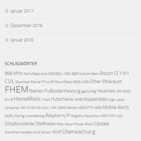
Januar 2017
Dezember 2016
Januar 2016
SCHLAGWÖRTER
866 MHz
apt
Bitcoin
CC1101
Alpha Basis direct B50302-10N2
Arduino Nano
CUL
Ether
Ethereum
Download
Eberle FITnp 3R
Ebus
Eltako KR09-230V
FHEM
flashen
Fußbodenheizung
Heizkreis
getConfig
HM-MOD-
HomeMatic
Hutschiene
Koppelrelais
Em-8
https
ISM8i
Logic Level
Mobile Alerts
Converter
MA10120
MA10241
MA10660
Merten MEG5775-0000
Raspberry Pi
Notify
Pairing unvollständig
Registry
Repository
REST API
root
Schaltzustände
Stelltriebe
Update
Step-Down Power Modul
Überwachung
Wolf
Wandthermostate
Wind Sensor